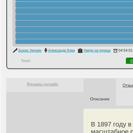
Борис Акунин
Александр Клюквин
Нигде не купишь
04:54:01
Tweet
С
Фильмы онлайн
Отзы
Описание
В 1897 году 
масштабное с