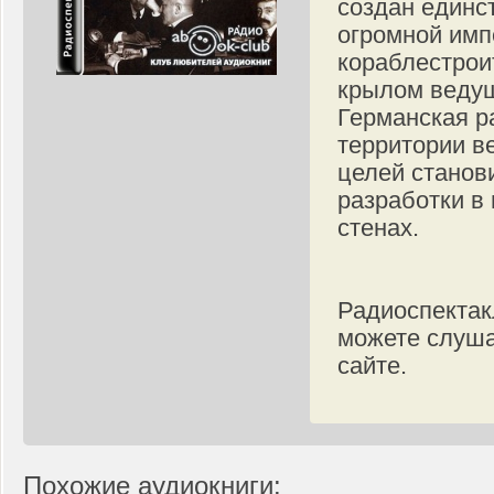
создан единс
огромной имп
кораблестрои
крылом ведущ
Германская р
территории в
целей станов
разработки в 
стенах.
Радиоспектак
можете слуша
сайте.
Похожие аудиокниги: