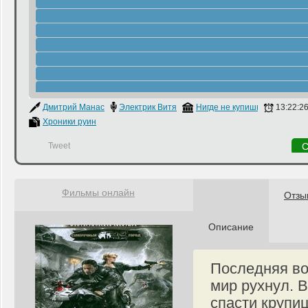
Дмитрий Манасыпов
Электрик Витя
Нигде не купишь
13:22:2
Хроники руин
Tweet
С
Фильмы онлайн
Отзы
Описание
Последняя во
мир рухнул. 
спасти крупи