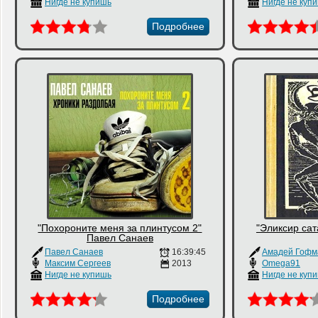
Нигде не купишь
Нигде не куп
Подробнее
"Похороните меня за плинтусом 2"
"Эликсир са
Павел Санаев
Павел Санаев
16:39:45
Амадей Гофм
Максим Сергеев
2013
Omega91
Нигде не купишь
Нигде не куп
Подробнее