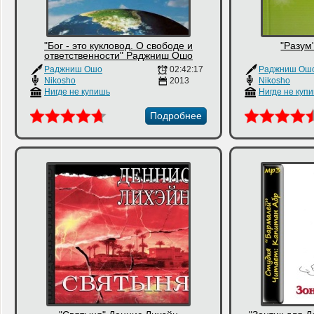
"Бог - это кукловод. О свободе и
"Разум
ответственности" Раджниш Ошо
Раджниш Ошо
02:42:17
Раджниш Ош
Nikosho
2013
Nikosho
Нигде не купишь
Нигде не куп
Подробнее