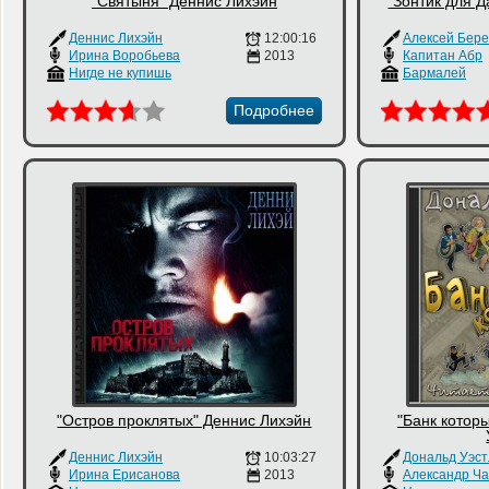
"Святыня" Деннис Лихэйн
"Зонтик для 
Деннис Лихэйн
12:00:16
Алексей Бер
Ирина Воробьева
2013
Капитан Абр
Нигде не купишь
Бармалей
Подробнее
"Остров проклятых" Деннис Лихэйн
"Банк котор
Деннис Лихэйн
10:03:27
Дональд Уэст
Ирина Ерисанова
2013
Александр Ч