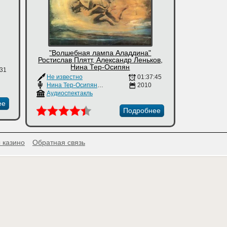
"Волшебная лампа Аладдина"
Ростислав Плятт, Александр Леньков,
Нина Тер-Осипян
:31
Не известно
01:37:45
Нина Тер-Осипян
,
Александр Леньков
2010
,
Ростислав Плятт
Аудиоспектакль
ее
Подробнее
 казино
Обратная связь