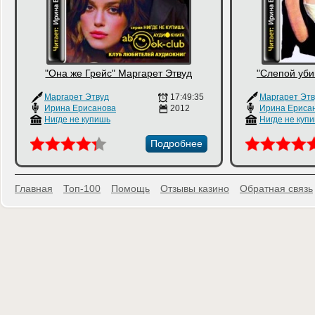
"Она же Грейс" Маргарет Этвуд
"Слепой уби
Маргарет Этвуд
17:49:35
Маргарет Этв
Ирина Ерисанова
2012
Ирина Ериса
Нигде не купишь
Нигде не куп
Подробнее
Главная
Топ-100
Помощь
Отзывы казино
Обратная связь