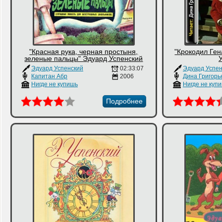
"Красная рука, черная простыня,
"Крокодил Ген
зеленые пальцы" Эдуард Успенский
Эдуард Успенский
02:33:07
Эдуард Успен
Капитан Абр
2006
Дина Григорь
Нигде не купишь
Нигде не куп
Подробнее