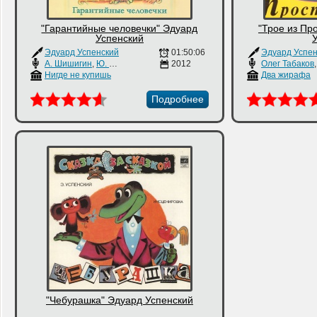
"Гарантийные человечки" Эдуард
"Трое из Пр
Успенский
Эдуард Успенский
01:50:06
Эдуард Успен
А. Шишигин
,
Ю. Миронова
,
К. Панченко
2012
Олег Табаков
Нигде не купишь
Два жирафа
Подробнее
"Чебурашка" Эдуард Успенский