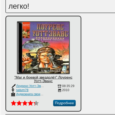
легко!
"Маг и боевой звездолёт" Лоуренс
Уотт-Эванс
Лоуренс Уотт-Эванс
08:35:29
saturn78
2010
Аудиокнига своими руками
Подробнее