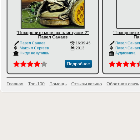
"Похороните меня за плинтусом 2"
"Похороните 
Павел Санаев
Па
Павел Санаев
16:39:45
Павел Санае
Максим Сергеев
2013
Павел Санае
Нигде не купишь
Аудиокнига
Подробнее
Главная
Топ-100
Помощь
Отзывы казино
Обратная связь