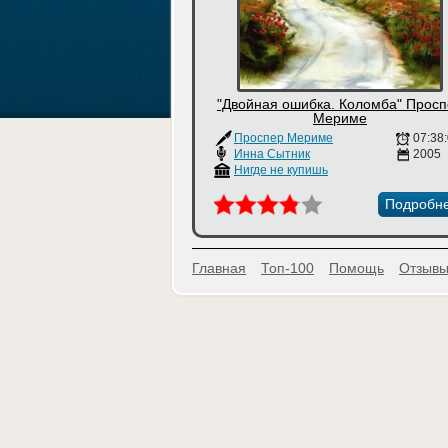
"Двойная ошибка. Коломба" Прос
Мериме
Проспер Мериме
07:38
Инна Сытник
2005
Нигде не купишь
Подробн
Главная
Топ-100
Помощь
Отзывы