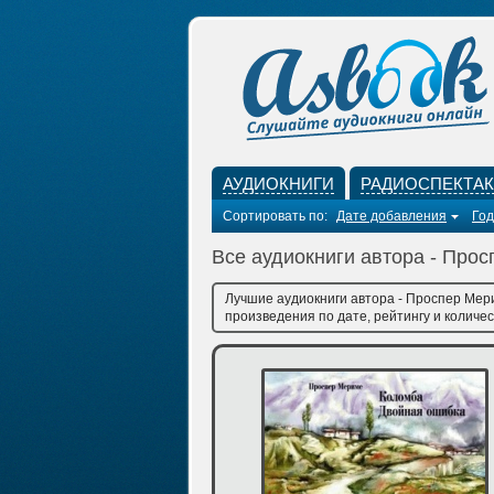
АУДИОКНИГИ
РАДИОСПЕКТА
Сортировать по:
Дате добавления
Год
Все аудиокниги автора - Про
Лучшие аудиокниги автора - Проспер Мери
произведения по дате, рейтингу и количес