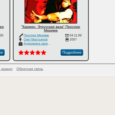
пер
"Кармен. Этрусская ваза" Проспер
Мериме
:00
Проспер Мериме
04:11:09
Олег Мартьянов
2007
Аудиокнига своими руками
ее
Подробнее
 казино
Обратная связь