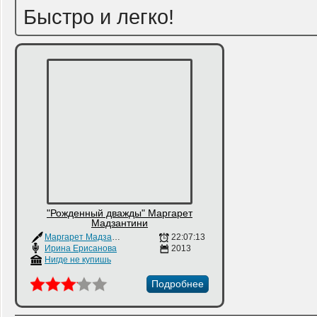
Быстро и легко!
"Рожденный дважды" Маргарет
Мадзантини
Маргарет Мадзантини
22:07:13
Ирина Ерисанова
2013
Нигде не купишь
Подробнее