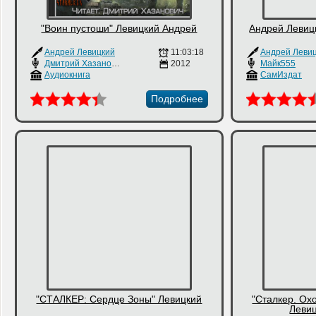
"Воин пустоши" Левицкий Андрей
Андрей Левицк
Андрей Левицкий
11:03:18
Андрей Леви
Дмитрий Хазанович
2012
Майк555
Аудиокнига
СамИздат
Подробнее
"СТАЛКЕР: Сердце Зоны" Левицкий
"Сталкер. Охо
Левиц