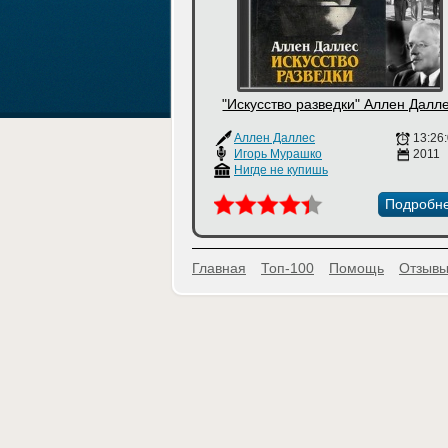
"Искусство разведки" Аллен Далл
Аллен Даллес
13:26
Игорь Мурашко
2011
Нигде не купишь
Подробн
Главная
Топ-100
Помощь
Отзывы