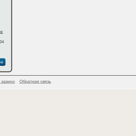
ес
:04
ее
 казино
Обратная связь