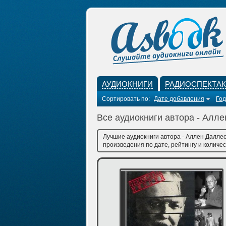
АУДИОКНИГИ
РАДИОСПЕКТА
Сортировать по:
Дате добавления
Год
Все аудиокниги автора - Алл
Лучшие аудиокниги автора - Аллен Даллес
произведения по дате, рейтингу и количес