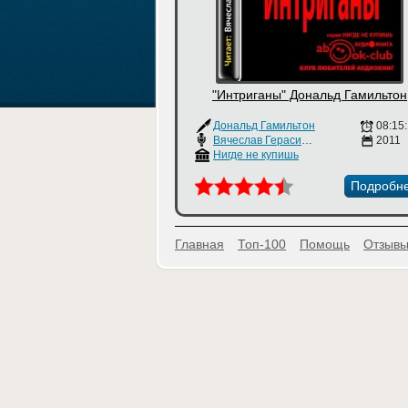
"Интриганы" Дональд Гамильтон
Дональд Гамильтон
08:15
Вячеслав Герасимов
2011
Нигде не купишь
Подробн
Главная
Топ-100
Помощь
Отзывы