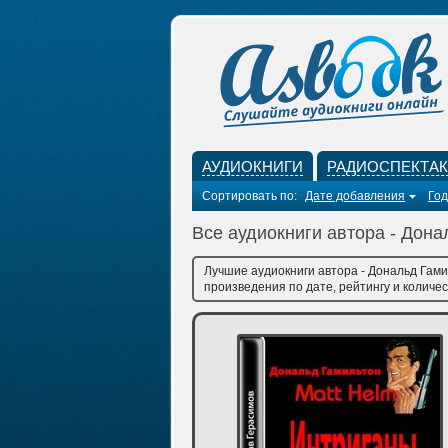
АУДИОКНИГИ
РАДИОСПЕКТА
Сортировать по:
Дате добавления
Год
Все аудиокниги автора - Дон
Лучшие аудиокниги автора - Дональд Гами
произведения по дате, рейтингу и количес