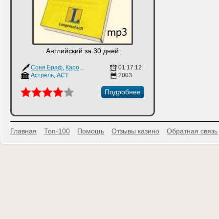
Английский за 30 дней
Соня Браф
,
Каролин Виттманн
01:17:12
Астрель
,
АСТ
2003
Подробнее
Главная
Топ-100
Помощь
Отзывы казино
Обратная связь