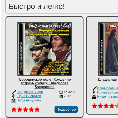
Быстро и легко!
"Бородинское поле. Хождение
Владислав 
встречь солнцу" Владислав
Бахревский
Владислав Бахревский
15:32:48
Ирина Ериса
Юрий Оборотов
2012
Нигде не куп
Нигде не купишь
Подробнее