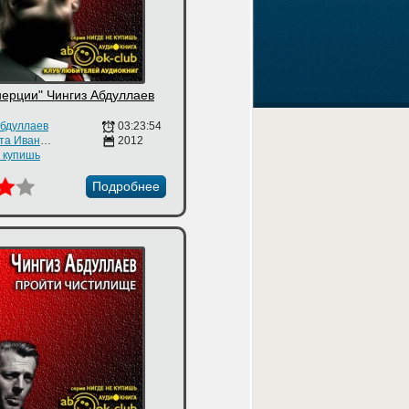
нерции" Чингиз Абдуллаев
Абдуллаев
03:23:54
Маргарита Иванова
2012
е купишь
Подробнее