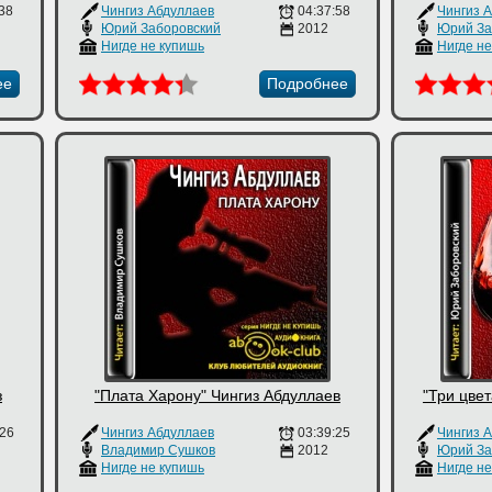
:38
Чингиз Абдуллаев
04:37:58
Чингиз 
Юрий Заборовский
2012
Юрий За
Нигде не купишь
Нигде н
ее
Подробнее
з
"Плата Харону" Чингиз Абдуллаев
"Три цвет
:26
Чингиз Абдуллаев
03:39:25
Чингиз 
Владимир Сушков
2012
Юрий За
Нигде не купишь
Нигде н