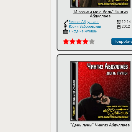
"И возьми мою боль" Чингиз
Абдуллаев
Чингиз Абдуллаев
12:14
Юрий Заборовский
2012
Нигде не купишь
Подробн
"День луны" Чингиз Абдуллаев