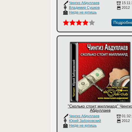
Чингиз Абдуллаев
15:11
Владимир Сушков
2012
Нигде не купишь
Подробн
"Сколько стоит миллиард" Чинги
Абдуллаев
Чингиз Абдуллаев
01:32
Юрий Заборовский
2012
Нигде не купишь