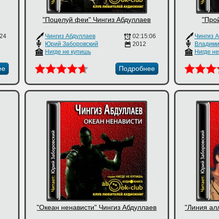
"Поцелуй феи" Чингиз Абдуллаев
"Про
:24
Чингиз Абдуллаев
02:15:06
Чингиз 
Юрий Заборовский
2012
Владими
Нигде не купишь
Нигде н
ее
Подробнее
"Океан ненависти" Чингиз Абдуллаев
"Линия ал