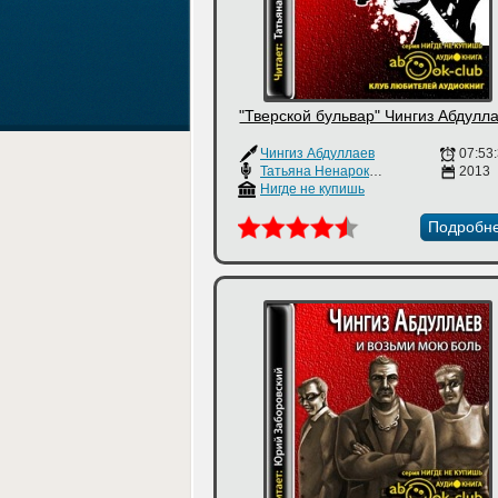
"Тверской бульвар" Чингиз Абдулл
Чингиз Абдуллаев
07:53
Татьяна Ненарокомова
2013
Нигде не купишь
Подробн