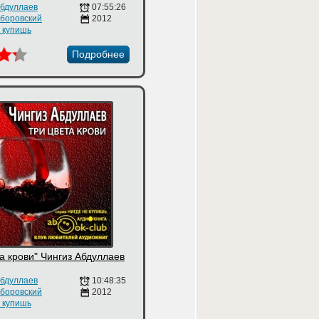
Абдуллаев
07:55:26
боровский
2012
е купишь
Подробнее
а крови" Чингиз Абдуллаев
Абдуллаев
10:48:35
боровский
2012
е купишь