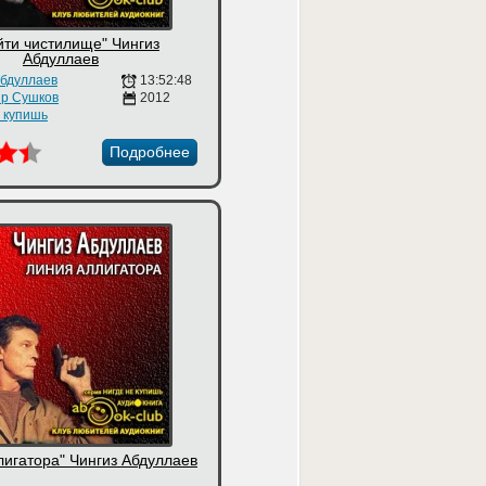
йти чистилище" Чингиз
Абдуллаев
Абдуллаев
13:52:48
р Сушков
2012
е купишь
Подробнее
лигатора" Чингиз Абдуллаев