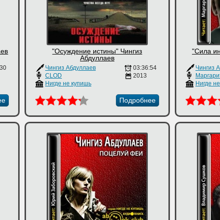
аев
"Осуждение истины" Чингиз
"Сила и
Абдуллаев
:30
Чингиз Абдуллаев
03:36:54
Чингиз 
CLOD
2013
Нигде не купишь
Нигде н
ее
Подробнее