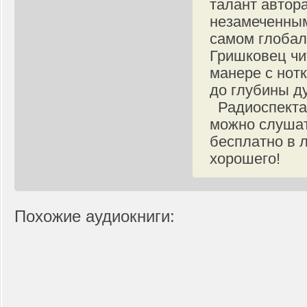
талант автора
незамеченным
самом глобал
Гришковец чи
манере с нот
до глубины д
Радиоспектак
можно слушат
бесплатно в 
хорошего!
Похожие аудиокниги: