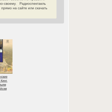
 по-своему. Радиоспектакль
прямо на сайте или скачать
нские
 Кинг.
льям
Моэм