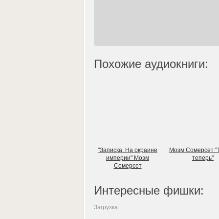
Похожие аудиокниги:
"Записка. На окраине
Моэм Сомерсет "Т
империи" Моэм
теперь"
Сомерсет
Интересные фишки:
Загрузка...