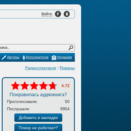
Войти:
Авторы
Исполнители
Издания
Радиоспектакли
/
Романы
4.72
Понравилась аудиокнига?
Проголосовали:
50
Послушали:
9954
Добавить в закладки
Плеер не работает?