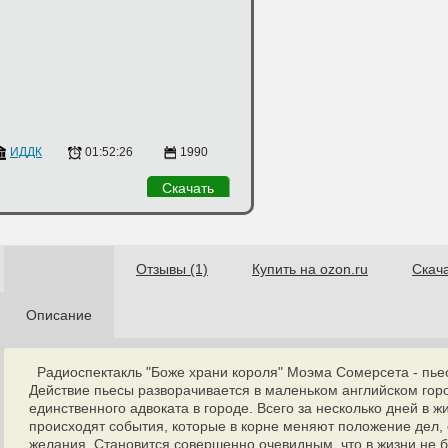
ИДДК
01:52:26
1990
Скачать
Отзывы (1)
Купить на ozon.ru
Скач
Описание
Радиоспектакль "Боже храни короля" Моэма Сомерсета - пьес
Действие пьесы разворачивается в маленьком английском горо
единственного адвоката в городе. Всего за несколько дней в ж
происходят события, которые в корне меняют положение дел,
желания. Становится совершенно очевидным, что в жизни не 