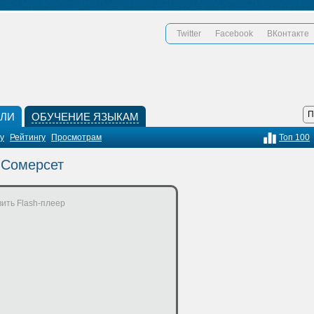
Twitter
Facebook
ВКонтакте
КЛИ
ОБУЧЕНИЕ ЯЗЫКАМ
у
Рейтингу
Просмотрам
Топ 100
 Сомерсет
ить Flash-плеер