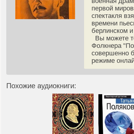
военная драм
первой миров
спектакля вз
времени пьес
берлинском и
Вы можете те
Фолкнера "По
совершенно б
режиме онлай
Похожие аудиокниги: