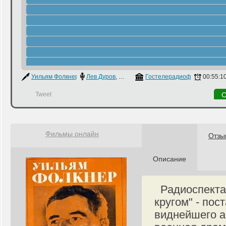
Уильям Фолкнер
Лев Дуров
,
Никита Михалков
Гостелерадиофонд
00:55:1
Tweet
С
Фильмы онлайн
Отзы
Описание
Радиоспекта
кругом" - по
виднейшего а