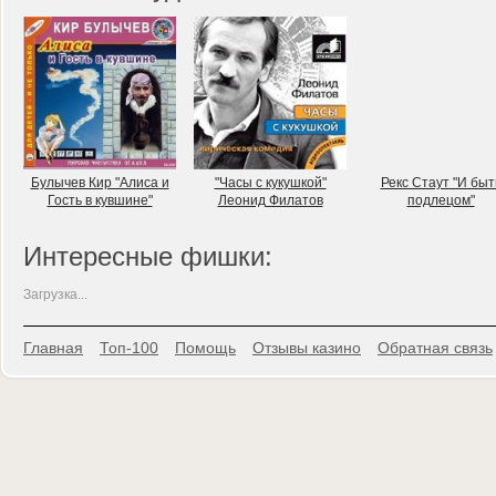
Булычев Кир "Алиса и
"Часы с кукушкой"
Рекс Стаут "И быт
Гость в кувшине"
Леонид Филатов
подлецом"
Интересные фишки:
Загрузка...
Главная
Топ-100
Помощь
Отзывы казино
Обратная связь