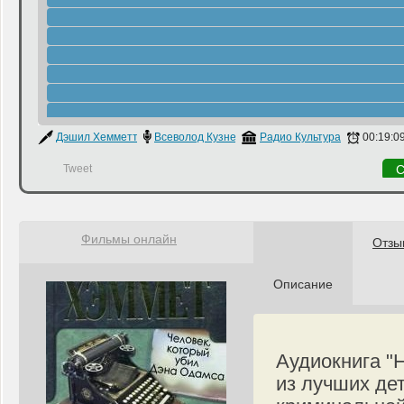
Дэшил Хемметт
Всеволод Кузнецов
Радио Культура
00:19:0
Tweet
С
Фильмы онлайн
Отзы
Описание
Аудиокнига "
из лучших де