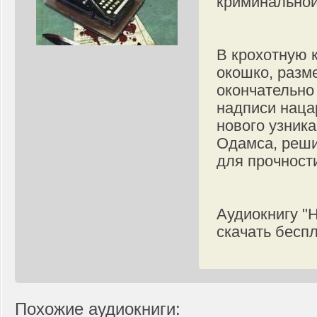
криминальной
В крохотную 
окошко, разм
окончательно
надписи наца
нового узник
Одамса, реши
для прочност
Аудиокнигу "
скачать бесп
Похожие аудиокниги: