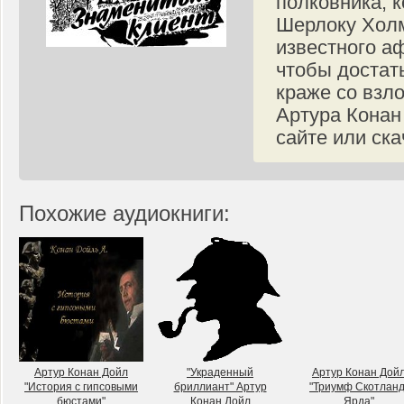
полковника, 
Шерлоку Холм
известного аф
чтобы достат
краже со взл
Артура Конан
сайте или ска
Похожие аудиокниги:
Артур Конан Дойл
"Украденный
Артур Конан Дой
"История с гипсовыми
бриллиант" Артур
"Триумф Скотланд
бюстами"
Конан Дойл
Ярда"