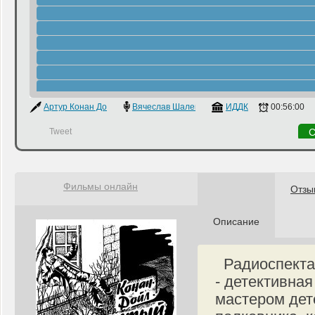
Артур Конан Дойл
Вячеслав Шалевич
,
Алексей Борзунов
ИДДК
00:56:00
Tweet
С
Фильмы онлайн
Отзы
Описание
Радиоспектак
- детективна
мастером дет