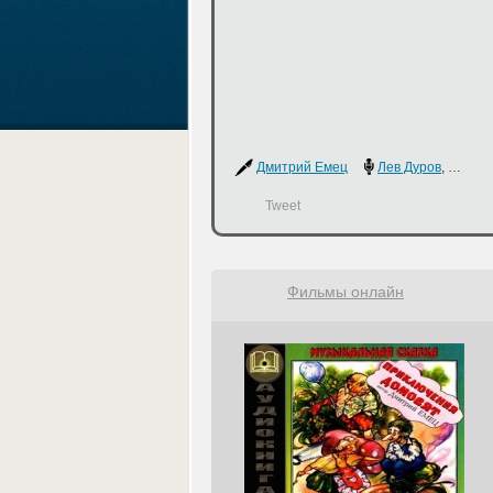
Дмитрий Емец
Лев Дуров
,
Светла
Tweet
Фильмы онлайн