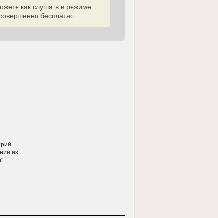
жете как слушать в режиме
 совершенно бесплатно.
трий
нин из
и"