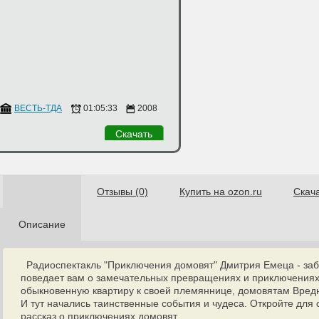
на Харлап
ВЕСТЬ-ТДА
,
Тереза Шатилова
01:05:33
2008
Скачать
Отзывы (0)
Купить на ozon.ru
Скач
Описание
Радиоспектакль "Приключения домовят" Дмитрия Емеца - заб
поведает вам о замечательных превращениях и приключениях
обыкновенную квартиру к своей племяннице, домовятам Вредн
И тут начались таинственные события и чудеса. Откройте для
рассказ о приключениях домовят.