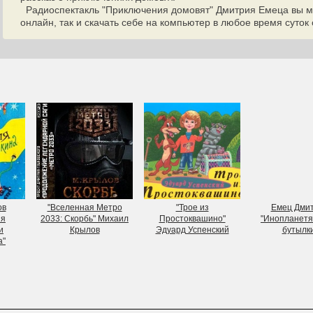
Радиоспектакль "Приключения домовят" Дмитрия Емеца вы мо
онлайн, так и скачать себе на компьютер в любое время суток
ов
"Вселенная Метро
"Трое из
Емец Дми
ия
2033: Скорбь" Михаил
Простоквашино"
"Инопланетя
и
Крылов
Эдуард Успенский
бутылк
а"