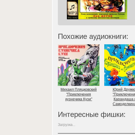
Похожие аудиокниги:
Михаил Пляцковский
Юрий Дружк
"Приключения
"Приключен
кузнечика Кузи"
Карандаша 
Самоделкин
Интересные фишки:
Загрузка...