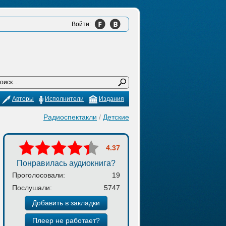
Войти:
Авторы
Исполнители
Издания
Радиоспектакли
/
Детские
4.37
Понравилась аудиокнига?
Проголосовали:
19
Послушали:
5747
Добавить в закладки
Плеер не работает?