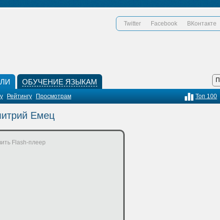
Twitter
Facebook
ВКонтакте
КЛИ
ОБУЧЕНИЕ ЯЗЫКАМ
у
Рейтингу
Просмотрам
Топ 100
митрий Емец
ить Flash-плеер