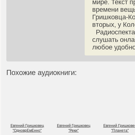
мире. Текст п
времени вещь 
Гришковца-Ко
вторых, у Ко
Радиоспектак
слушать онла
любое удобно
Похожие аудиокниги:
Евгений Гришковец
Евгений Гришковец
Евгений Гришкове
"ОдноврЕмЕнно"
"Реки"
"Планета"