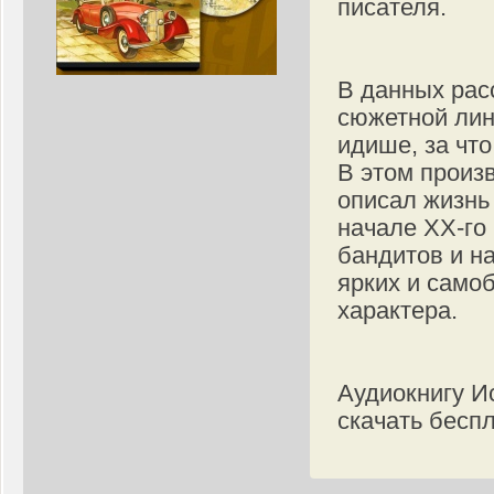
писателя.
В данных рас
сюжетной лин
идише, за что
В этом произ
описал жизнь
начале XX-го
бандитов и н
ярких и само
характера.
Аудиокнигу И
скачать бесп