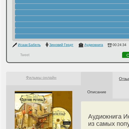
Исаак Бабель
Зиновий Гердт
Аудиокнига
00:24:34
Tweet
С
Фильмы онлайн
Отзы
Описание
Аудиокнига И
из самых поп