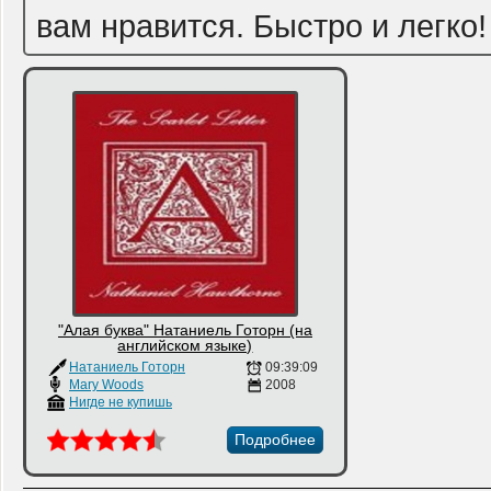
вам нравится. Быстро и легко!
"Алая буква" Натаниель Готорн (на
английском языке)
Натаниель Готорн
09:39:09
Mary Woods
2008
Нигде не купишь
Подробнее