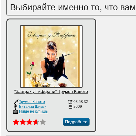
Выбирайте именно то, что вам
"Завтрак у Тиффани" Трумен Капоте
Трумен Капоте
03:58:32
Виталий Шимук
2009
Нигде не купишь
Подробнее