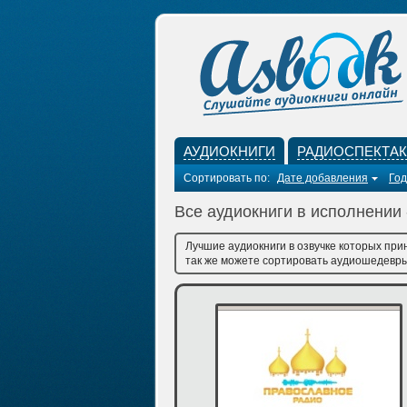
АУДИОКНИГИ
РАДИОСПЕКТА
Сортировать по:
Дате добавления
Год
Все аудиокниги в исполнении
Лучшие аудиокниги в озвучке которых при
так же можете сортировать аудиошедевры 