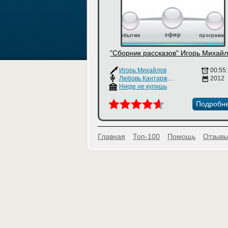
"Сборник рассказов" Игорь Михай
Игорь Михайлов
00:55
Любовь Кантаржи
,
Анатолий Тополов
2012
Нигде не купишь
Подробн
Главная
Топ-100
Помощь
Отзывы