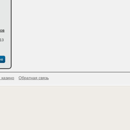
лов
:13
ее
 казино
Обратная связь