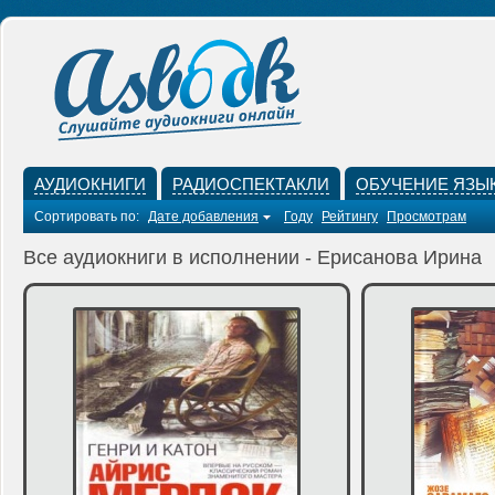
АУДИОКНИГИ
РАДИОСПЕКТАКЛИ
ОБУЧЕНИЕ ЯЗЫ
Сортировать по:
Дате добавления
Году
Рейтингу
Просмотрам
Все аудиокниги в исполнении - Ерисанова Ирина