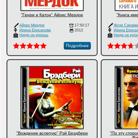
"Генри и Катон" Айрис Мердок
"Книга им
Айрис Мердок
17:50:17
Жозе Сарама
Ирина Ерисанова
2012
Ирина Ериса
Нигде не купишь
Нигде не куп
Подробнее
"Вождение вслепую" Рэй Брэдбери
"По эту сторо
Фи