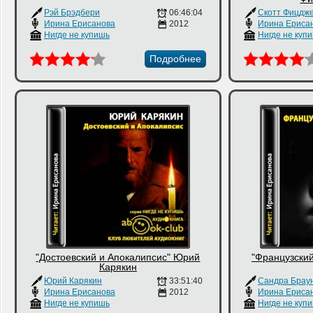
Рэй Брэдбери
06:46:04
Ирина Ерисанова
2012
Ирина Ериса
Нигде не купишь
Нигде не куп
Подробнее
"Достоевский и Апокалипсис" Юрий
"Французски
Карякин
Юрий Карякин
33:51:40
Сандра Брау
Ирина Ерисанова
2012
Ирина Ериса
Нигде не купишь
Нигде не куп