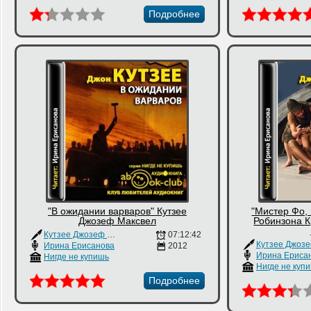
Подробнее
"В ожидании варваров" Кутзее
"Мистер Фо,
Джозеф Максвел
Робинзона К
Кутзее Джозеф Максвел
07:12:42
Ирина Ерисанова
2012
Ирина Ериса
Нигде не купишь
Нигде не куп
Подробнее