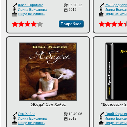
Жозе Сарамаго
05:20:12
Рэй Брэдбер
Ирина Ерисанова
2012
Ирина Ериса
Нигде не купишь
Нигде не куп
Подробнее
"Ябеда" Сэм Хайес
"Достоевский
Сэм Хайес
13:49:06
Юрий Каряки
Ирина Ерисанова
2012
Ирина Ериса
Нигде не купишь
Нигде не куп