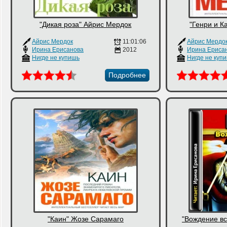
"Дикая роза" Айрис Мердок
"Генри и К
Айрис Мердок
11:01:06
Айрис Мердо
Ирина Ерисанова
2012
Ирина Ериса
Нигде не купишь
Нигде не куп
Подробнее
"Каин" Жозе Сарамаго
"Вождение в