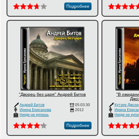
Подробнее
"Дворец без царя" Андрей Битов
"В ожидани
Джо
Андрей Битов
05:03:30
Ирина Ерисанова
2012
Ирина Ериса
Нигде не купишь
Нигде не куп
Подробнее