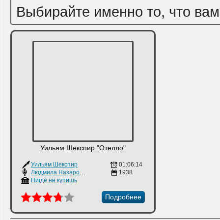
Выбирайте именно то, что вам
Уильям Шекспир "Отелло"
Уильям Шекспир
01:06:14
Людмила Назарова
,
Александр Остужев
1938
Нигде не купишь
Подробнее