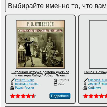
Выбирайте именно то, что вам
"Странная история доктора Джекила
Гашек "Похож
и мистера Хайда" Роберт Льюис
Роберт Льюис
02:58:04
Ярослав Гаш
Всеволод Кузнецов
,
Дмитрий Назаров
2010
,
Михаил Державин
Дмитрий Наз
Радио России
СиДиКом
Подробнее