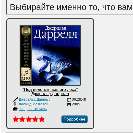
Выбирайте именно то, что вам
"Под пологом пьяного леса"
Джеральд Даррелл
Джеральд Даррелл
06:28:48
Леонид Мозговой
2005
Нигде не купишь
Подробнее