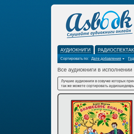
АУДИОКНИГИ
РАДИОСПЕКТА
Сортировать по:
Дате добавления
Год
Все аудиокниги в исполнении
Лучшие аудиокниги в озвучке которых при
так же можете сортировать аудиошедевры 