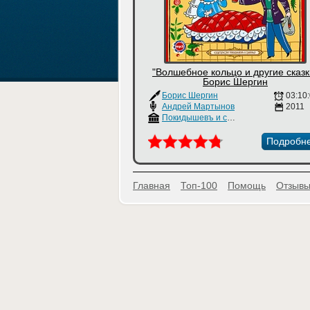
"Волшебное кольцо и другие сказк
Борис Шергин
Борис Шергин
03:10
Андрей Мартынов
2011
Покидышевъ и сыновья
Подробн
Главная
Топ-100
Помощь
Отзывы