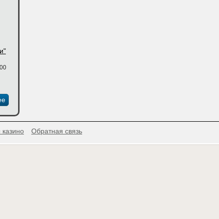
и"
:00
ее
 казино
Обратная связь