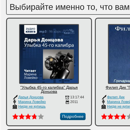
Выбирайте именно то, что вам
"Улыбка 45-го калибра" Дарья
Филип Дик "
Донцова
Дарья Донцова
13:17:44
Филип Дик
Марина Ловейко
2011
Марина Лове
Нигде не купишь
Нигде не куп
Подробнее