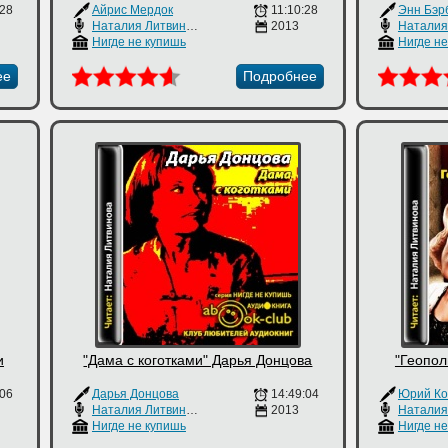
:28
Айрис Мердок
11:10:28
Энн Бэр
Наталия Литвинова
2013
Нигде не купишь
Нигде н
ее
Подробнее
и
"Дама с коготками" Дарья Донцова
"Геопол
:06
Дарья Донцова
14:49:04
Юрий Ко
Наталия Литвинова
2013
Нигде не купишь
Нигде н