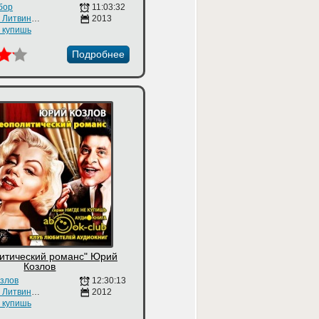
бор
11:03:32
Наталия Литвинова
2013
е купишь
Подробнее
итический романс" Юрий
Козлов
злов
12:30:13
Наталия Литвинова
2012
е купишь