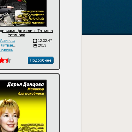
 девичья фамилия" Татьяна
Устинова
 Устинова
12:32:47
Наталия Литвинова
2013
е купишь
Подробнее