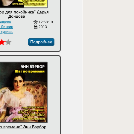
юр для покойника" Дарья
Донцова
онцова
12:58:19
Наталия Литвинова
2013
е купишь
Подробнее
во времени" Энн Бэрбор