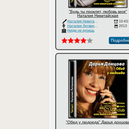
"Будь ты проклят, любовь моя"
Наталия Никитайская
Наталия Никитайская
10:43
Наталия Литвинова
2013
Нигде не купишь
Подробн
"Обед у людоеда" Дарья донцов