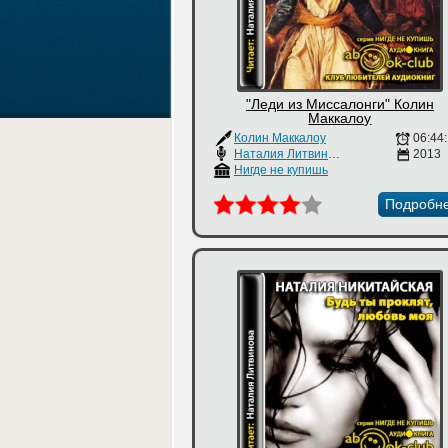
"Леди из Миссалонги" Колин
Маккалоу
Колин Маккалоу
06:44
Наталия Литвинова
2013
Нигде не купишь
Подробн