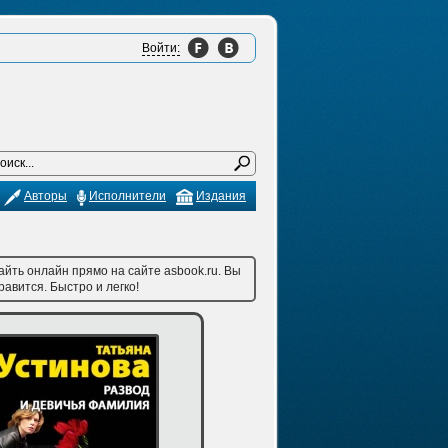
Войти:
Авторы
Исполнители
Издания
йть онлайн прямо на сайте asbook.ru. Вы
авится. Быстро и легко!