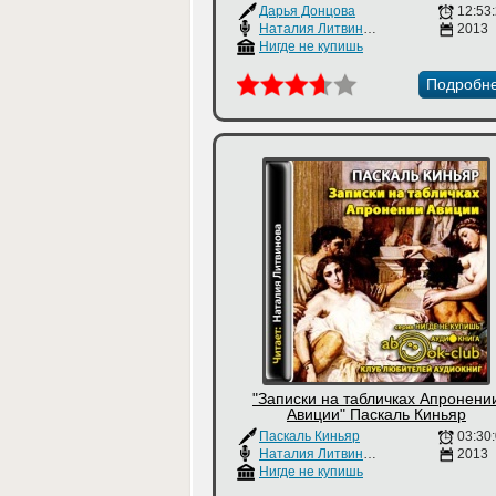
Дарья Донцова
12:53
Наталия Литвинова
2013
Нигде не купишь
Подробн
"Записки на табличках Апронени
Авиции" Паскаль Киньяр
Паскаль Киньяр
03:30
Наталия Литвинова
2013
Нигде не купишь