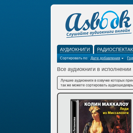
АУДИОКНИГИ
РАДИОСПЕКТА
Сортировать по:
Дате добавления
Год
Все аудиокниги в исполнении
Лучшие аудиокниги в озвучке которых при
так же можете сортировать аудиошедевры 