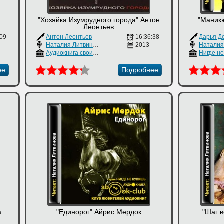
"Хозяйка Изумрудного города" Антон
"Маник
Леонтьев
:09
Антон Леонтьев
16:36:38
Дарья Д
Наталия Литвинова
2013
Аудиокнига своими руками
Нигде н
ее
Подробнее
а
"Единорог" Айрис Мердок
"Шаг 