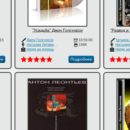
"Усадьба" Джон Голсуорси
"Развод и
:15
Джон Голсуорси
10:50:00
Татьяна
Наталия Литвинова
1998
Нигде не купишь
Нигде н
ее
Подробнее