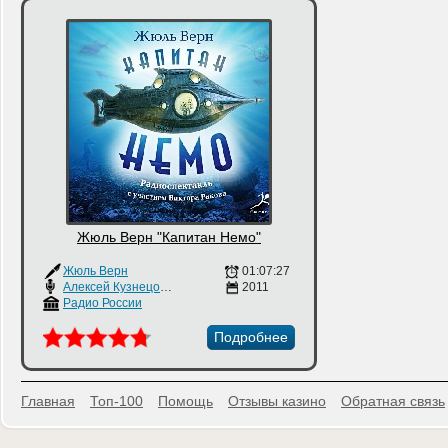
Жюль Верн "Капитан Немо"
Жюль Верн
01:07:27
Алексей Кузнецов
,
Сергей Смирнов
2011
,
Виктор Раков
Радио России
Подробнее
Главная
Топ-100
Помощь
Отзывы казино
Обратная связь