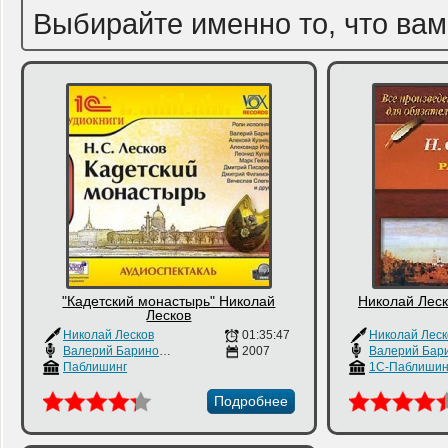
Выбирайте именно то, что вам
"Кадетский монастырь" Николай
Николай Леск
Лесков
Николай Лесков
01:35:47
Николай Леск
Валерий Баринов
,
Алексей Кузнецов
2007
,
Владимир Гусев
Паблишинг
1С-Паблишин
Подробнее