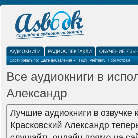
АУДИОКНИГИ
РАДИОСПЕКТАКЛИ
ОБУЧЕНИЕ ЯЗЫ
Сортировать по:
Дате добавления
Году
Рейтингу
Просмотрам
Все аудиокниги в испо
Александр
Лучшие аудиокниги в озвучке 
Красковский Александр тепер
слушайть онлайн прямо на сай