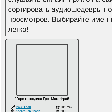
сортировать аудиошедевры по 
просмотров. Выбирайте именно
легко!
"Горе господина Гро" Макс Фрай
Макс Фрай
10:37:47
Александр Красковский
,
Дарина Дружина
2008