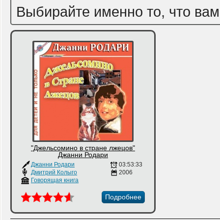
Выбирайте именно то, что вам
"Джельсомино в стране лжецов"
Джанни Родари
Джанни Родари
03:53:33
Дмитрий Колыго
2006
Говорящая книга
Подробнее