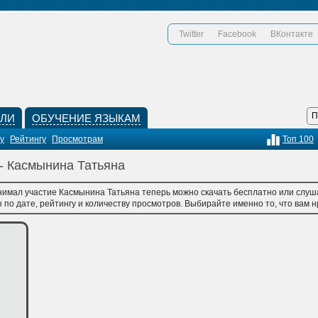
Twitter
Facebook
ВКонтакте
КЛИ
ОБУЧЕНИЕ ЯЗЫКАМ
у
Рейтингу
Просмотрам
Топ 100
 - Касмынина Татьяна
нимал участие Касмынина Татьяна теперь можно скачать бесплатно или слуша
по дате, рейтингу и количеству просмотров. Выбирайте именно то, что вам нр