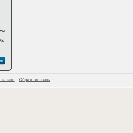
еты
:54
ее
 казино
Обратная связь