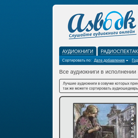
АУДИОКНИГИ
РАДИОСПЕКТА
Сортировать по:
Дате добавления
Год
Все аудиокниги в исполнении
Лучшие аудиокниги в озвучке которых при
так же можете сортировать аудиошедевры 