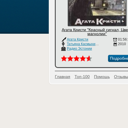
Агата Кристи "Красный сигнал, Цв
магнолии"
Агата Кристи
01:56
Татьяна Касмынина
2010
Радио Эстонии
Подробн
Главная
Топ-100
Помощь
Отзывы