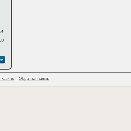
ар
:30
А
,
beckham48
ее
 казино
Обратная связь