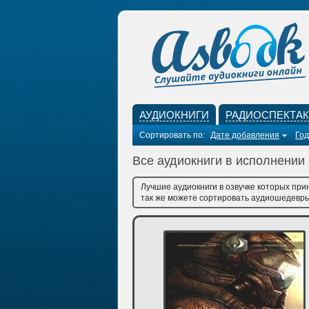
АУДИОКНИГИ
РАДИОСПЕКТА
Сортировать по:
Дате добавления
Год
Все аудиокниги в исполнени
Лучшие аудиокниги в озвучке которых пр
так же можете сортировать аудиошедевры 