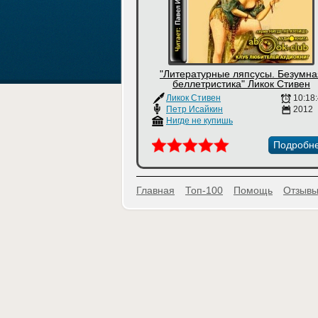
"Литературные ляпсусы. Безумна
беллетристика" Ликок Стивен
Ликок Стивен
10:18
Петр Исайкин
2012
Нигде не купишь
Подробн
Главная
Топ-100
Помощь
Отзывы