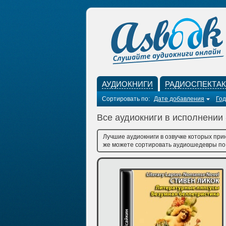
АУДИОКНИГИ
РАДИОСПЕКТА
Сортировать по:
Дате добавления
Год
Все аудиокниги в исполнении 
Лучшие аудиокниги в озвучке которых при
же можете сортировать аудиошедевры по д