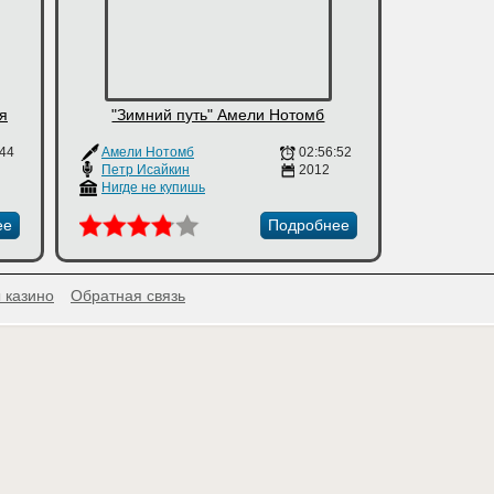
я
"Зимний путь" Амели Нотомб
:44
Амели Нотомб
02:56:52
Петр Исайкин
2012
Нигде не купишь
ее
Подробнее
 казино
Обратная связь