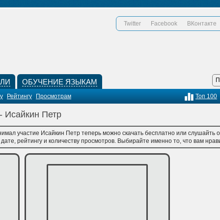
Twitter
Facebook
ВКонтакте
КЛИ
ОБУЧЕНИЕ ЯЗЫКАМ
у
Рейтингу
Просмотрам
Топ 100
- Исайкин Петр
нимал участие Исайкин Петр теперь можно скачать бесплатно или слушайть он
ате, рейтингу и количеству просмотров. Выбирайте именно то, что вам нрави