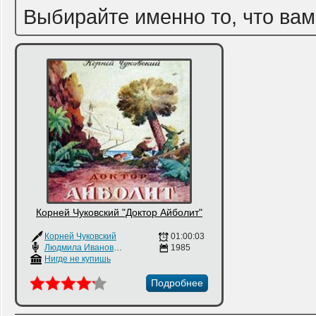
Выбирайте именно то, что вам
Корней Чуковский "Доктор Айболит"
Корней Чуковский
01:00:03
Людмила Иванова
,
Зиновий Гердт
1985
,
Евгений Паперный
Нигде не купишь
Подробнее