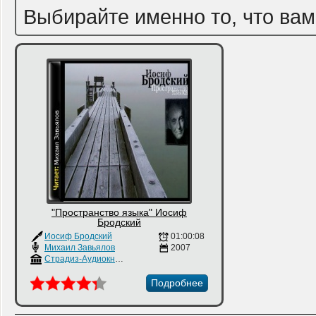
Выбирайте именно то, что вам
"Пространство языка" Иосиф
Бродский
Иосиф Бродский
01:00:08
Михаил Завьялов
2007
Страдиз-Аудиокнига
Подробнее