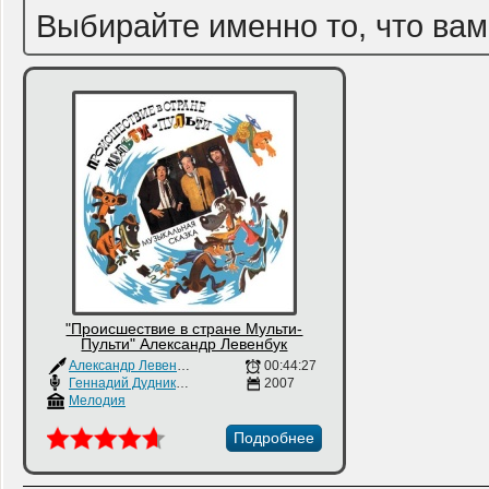
Выбирайте именно то, что вам
"Происшествие в стране Мульти-
Пульти" Александр Левенбук
Александр Левенбук
00:44:27
Геннадий Дудник
,
Клара Румянова
2007
,
Кира Смирнова
Мелодия
Подробнее