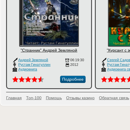
"Странник" Андрей Земляной
"Курсант с 
Андрей Земляной
06:19:30
Сергей Садо
Рустам Гинатуллин
2012
Рустам Гинат
Аудиокнига
Подробнее
Главная
Топ-100
Помощь
Отзывы казино
Обратная связь