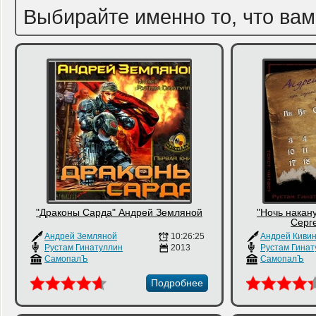
Выбирайте именно то, что вам
"Драконы Сарда" Андрей Земляной
"Ночь накан
Серг
Андрей Земляной
10:26:25
Андрей Киви
Рустам Гинатуллин
2013
Рустам Гинат
СамопалЪ
СамопалЪ
Подробнее