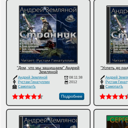
"Дом, что мы защищаем" Андрей
"Успеть до ра
Земляной
Андрей Земляной
08:11:38
Андрей Земл
Рустам Гинатуллин
2012
Рустам Гинат
СамопалЪ
СамопалЪ
Подробнее