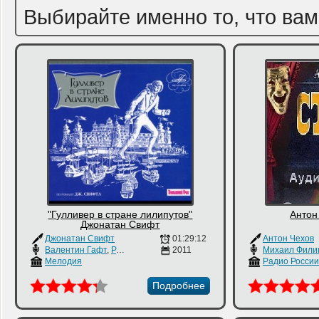
Выбирайте именно то, что вам
"Гулливер в стране лилипутов"
Антон
Джонатан Свифт
Джонатан Свифт
01:29:12
Антон Чехов
Валентин Гафт
,
Ростислав Плятт
2011
Мелодия
Радио России
Подробнее