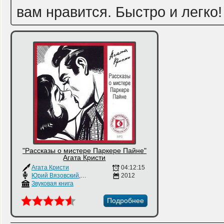
вам нравится. Быстро и легко!
"Рассказы о мистере Паркере Пайне"
Агата Кристи
Агата Кристи
04:12:15
Юрий Вязовский
,
Александр Уткин
2012
,
Валентина Кудинова
Звуковая книга
Подробнее