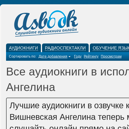
АУДИОКНИГИ
РАДИОСПЕКТАКЛИ
ОБУЧЕНИЕ ЯЗЫ
Сортировать по:
Дате добавления
Году
Рейтингу
Просмотрам
Все аудиокниги в испо
Ангелина
Лучшие аудиокниги в озвучке 
Вишневская Ангелина теперь 
слушайть онлайн прямо на сай