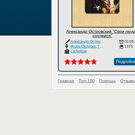
Александр Островский "Свои люди
сочтемся"
Александр Островский
02:06
Игорь Охлупин
,
Галина Виноградова
1975
СиДиКом
Подробн
Главная
Топ-100
Помощь
Отзывы